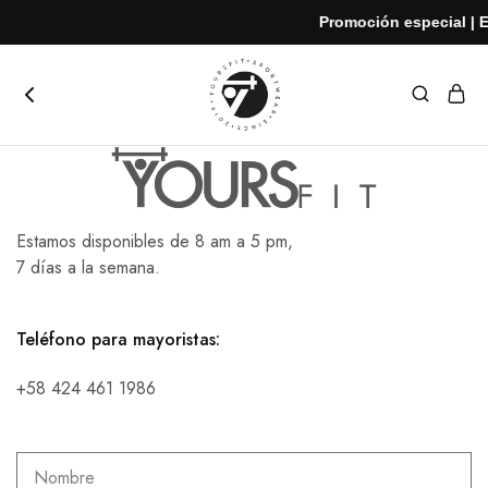
Promoción especial | En
yoursfit
Estilo
y
rendimiento
en
cada
movimiento
Estamos disponibles de 8 am a 5 pm,
7 días a la semana.
Teléfono para mayoristas:
+58 424 461 1986