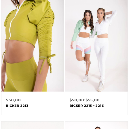
$
30,00
$
50,00
-
$
55,00
BICKER 2213
BICKER 2215 – 2216