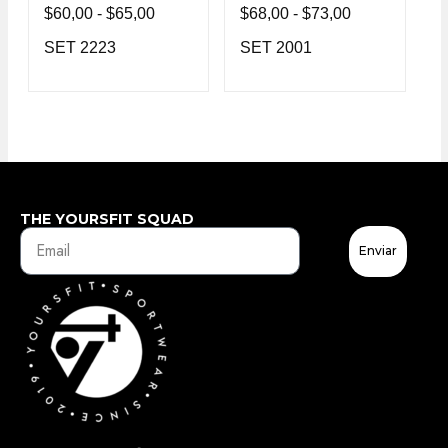
$
60,00
-
$
65,00
$
68,00
-
$
73,00
SET 2223
SET 2001
THE YOURSFIT SQUAD
Enviar