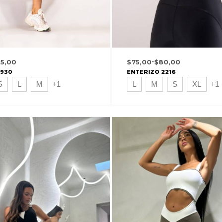
95,00
$
75,00
-
$
80,00
1930
ENTERIZO 2216
S
L
M
+1
L
M
S
XL
+1