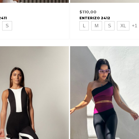
$
110,00
2411
ENTERIZO 2412
S
L
M
S
XL
+1