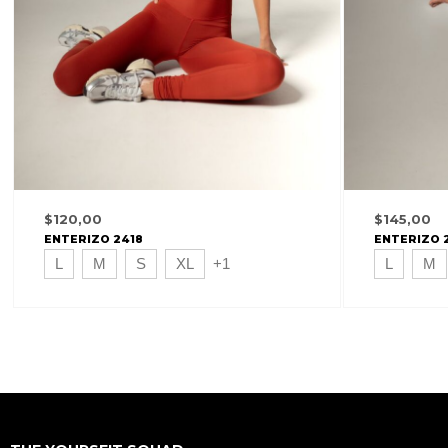
$
120,00
$
145,00
ENTERIZO 2418
ENTERIZO 
L
M
S
XL
+1
L
M