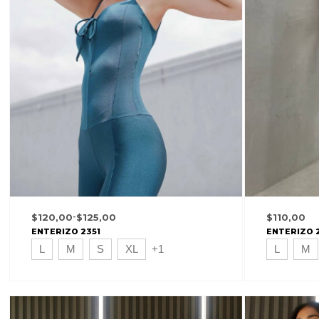
$
120,00
-
$
125,00
$
110,00
ENTERIZO 2351
ENTERIZO 
L
M
S
XL
+1
L
M