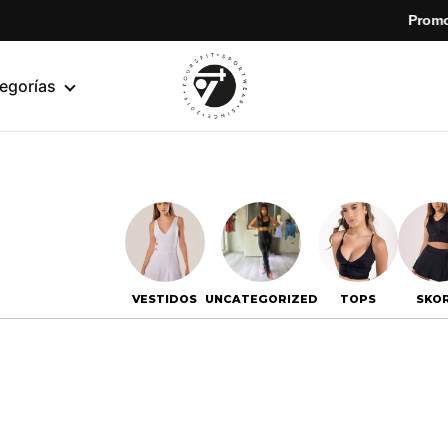
Promoción especial | Enví
egorías
yoursfit
Estilo
y
rendimiento
en
cada
movimiento
VESTIDOS
UNCATEGORIZED
TOPS
SKO