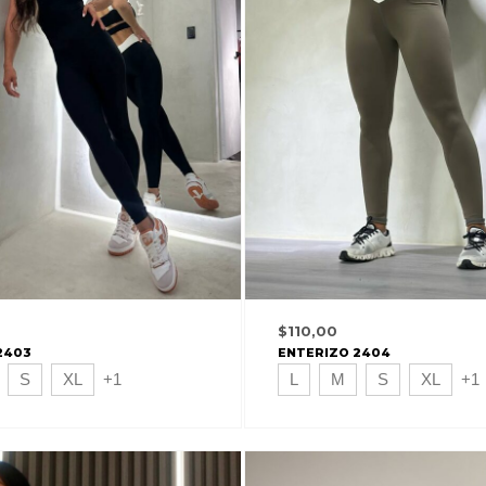
$
110,00
2403
ENTERIZO 2404
S
XL
+1
L
M
S
XL
+1