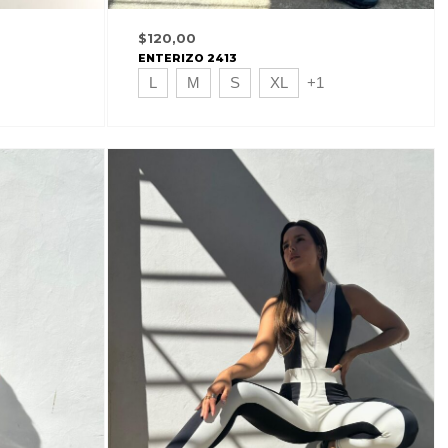
$
120,00
ENTERIZO 2413
L
M
S
XL
+1