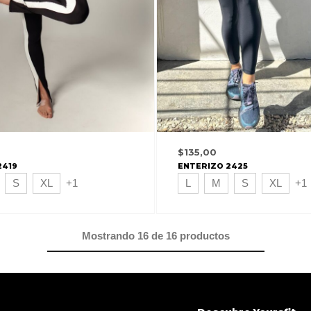
$
135,00
2419
ENTERIZO 2425
S
XL
+1
L
M
S
XL
+1
Mostrando
16
de
16
productos