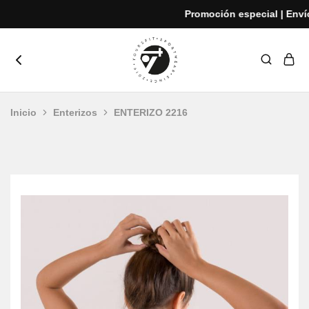
Promoción especial | Envíos
yoursfit
Estilo
y
rendimiento
Inicio
Enterizos
ENTERIZO 2216
en
cada
movimiento