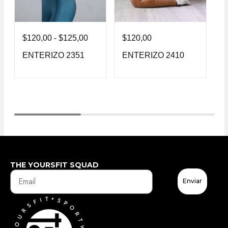
$
120,00
-
$
125,00
$
$
120,00
ENTERIZO 2351
E
ENTERIZO 2410
THE YOURSFIT SQUAD
Enviar