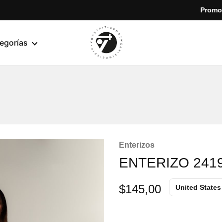
Promoción esp
egorías
yoursfit
Estilo
y
rendimiento
en
cada
movimiento
Enterizos
ENTERIZO 241
$
145,00
United States