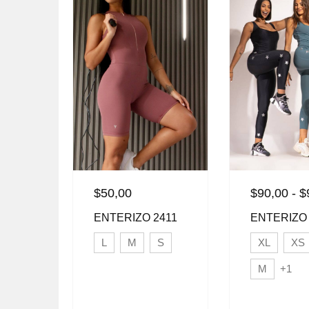
$
50,00
$
90,00
-
$
ENTERIZO 2411
ENTERIZO 
L
M
S
XL
XS
M
+1