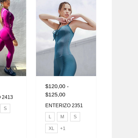
$
120,00
-
$
120,00
$
125,00
 2413
ENTERIZ
ENTERIZO 2351
S
L
M
L
M
S
XL
+1
XL
+1