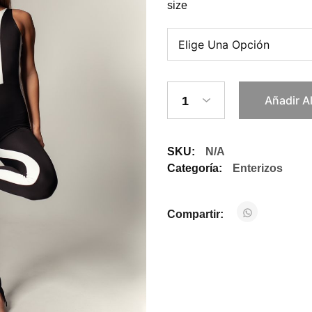
size
Añadir A
1
SKU:
N/A
Categoría:
Enterizos
Compartir: