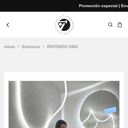
Promoción especial | Envío
yoursfit
Estilo
y
rendimiento
Inicio
Enterizos
ENTERIZO 2403
en
cada
movimiento