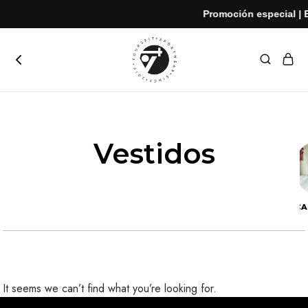
Promoción especial | E
yoursfit
Estilo
y
rendimiento
en
cada
Vestidos
movimiento
VESTIDOS
UNCA
It seems we can’t find what you’re looking for.