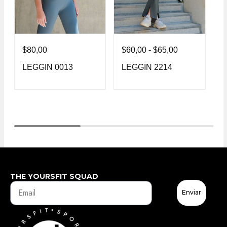
$
80,00
$
60,00
-
$
65,00
$
LEGGIN 0013
LEGGIN 2214
L
THE YOURSFIT SQUAD
Enviar