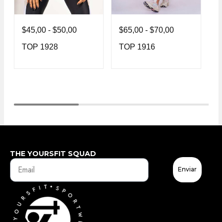
$
45,00
-
$
50,00
$
65,00
-
$
70,00
$
TOP 1928
TOP 1916
T
THE YOURSFIT SQUAD
Enviar