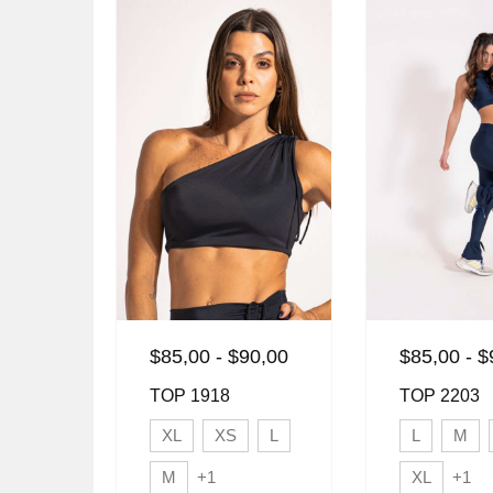
$
85,00
-
$
90,00
$
85,00
-
$
TOP 1918
TOP 2203
XL
XS
L
L
M
M
+1
XL
+1