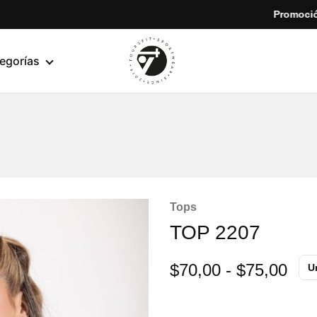
Promoción espe
egorías
yoursfit
Estilo
y
rendimiento
en
cada
movimiento
Tops
TOP 2207
$
70,00
-
$
75,00
U