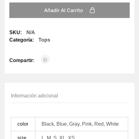
Añadir Al Carrito
SKU:
N/A
Categoría:
Tops
Compartir:
Información adicional
color
Black, Blue, Gray, Pink, Red, White
size
L, M, S, XL, XS