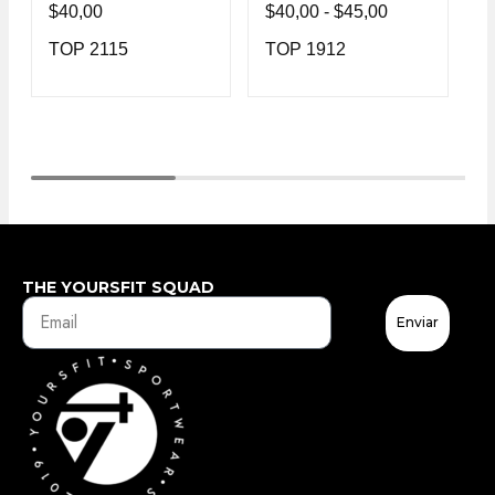
$
40,00
$
40,00
-
$
45,00
$
TOP 2115
TOP 1912
T
THE YOURSFIT SQUAD
Enviar