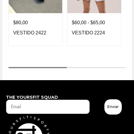
$
80,00
$
60,00
-
$
65,00
$
VESTIDO 2422
VESTIDO 2224
V
THE YOURSFIT SQUAD
Enviar