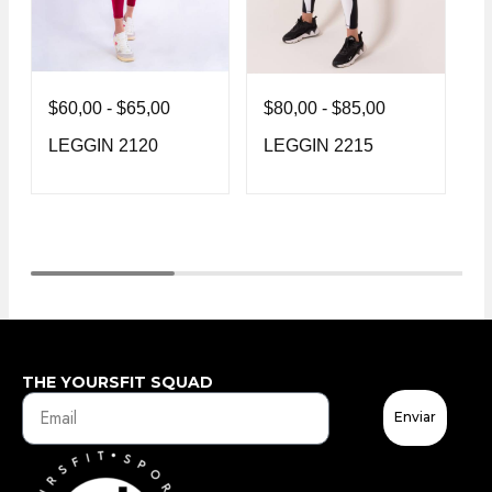
$
60,00
-
$
65,00
$
80,00
-
$
85,00
$
LEGGIN 2120
LEGGIN 2215
L
THE YOURSFIT SQUAD
Enviar