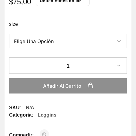
$
75,00
United States dollar
size
1
Añadir Al Carrito
SKU:
N/A
Categoría:
Leggins
Compartir: