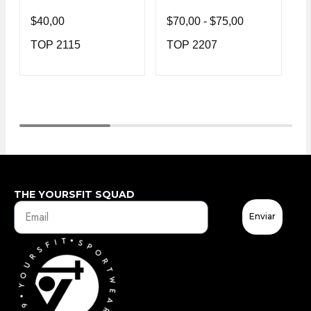
$
40,00
$
70,00
-
$
75,00
$
TOP 2115
TOP 2207
T
THE YOURSFIT SQUAD
Enviar