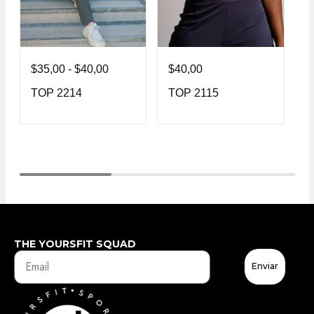
$
35,00
-
$
40,00
$
40,00
$
TOP 2214
TOP 2115
T
THE YOURSFIT SQUAD
Enviar