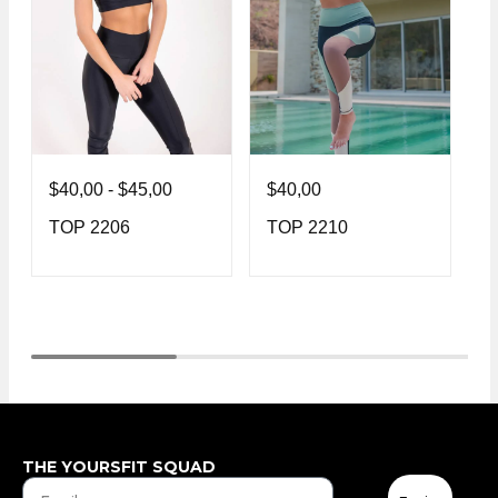
$
40,00
-
$
45,00
$
40,00
$
TOP 2206
TOP 2210
T
THE YOURSFIT SQUAD