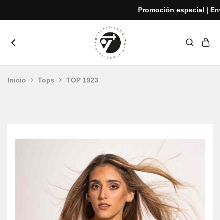
Promoción especial | Enví
yoursfit
Estilo
y
rendimiento
Inicio
Tops
TOP 1923
en
cada
movimiento