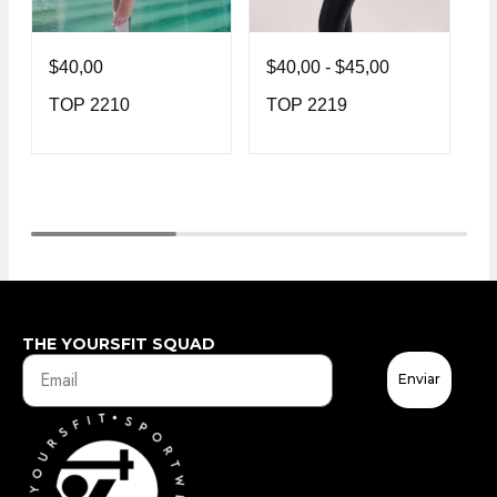
$
40,00
$
40,00
-
$
45,00
$
TOP 2210
TOP 2219
T
THE YOURSFIT SQUAD
Enviar