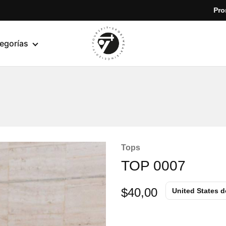
Promoción e
egorías
yoursfit
Estilo
y
rendimiento
en
cada
movimiento
Tops
TOP 0007
$
40,00
United States d