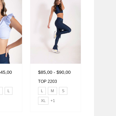
$
45,00
$
85,00
-
$
90,00
$
40,00
-
TOP 2203
TOP 1912
L
L
M
S
XL
X
XL
+1
M
+1