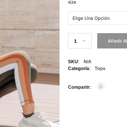
size
Añadir A
1
SKU:
N/A
Categoría:
Tops
Compartir: