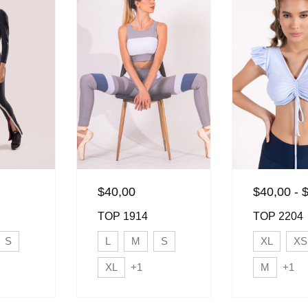
$
40,00
$
40,00
-
TOP 1914
TOP 2204
S
L
M
S
XL
XS
XL
+1
M
+1